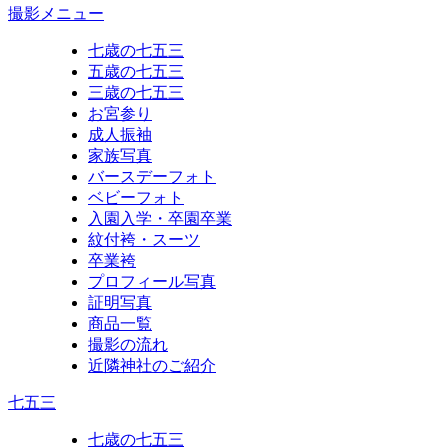
撮影メニュー
七歳の七五三
五歳の七五三
三歳の七五三
お宮参り
成人振袖
家族写真
バースデーフォト
ベビーフォト
入園入学・卒園卒業
紋付袴・スーツ
卒業袴
プロフィール写真
証明写真
商品一覧
撮影の流れ
近隣神社のご紹介
七五三
七歳の七五三