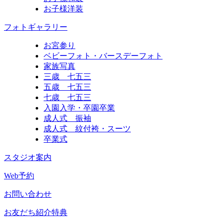
お子様洋装
フォトギャラリー
お宮参り
ベビーフォト・バースデーフォト
家族写真
三歳 七五三
五歳 七五三
七歳 七五三
入園入学・卒園卒業
成人式 振袖
成人式 紋付袴・スーツ
卒業式
スタジオ案内
Web予約
お問い合わせ
お友だち紹介特典