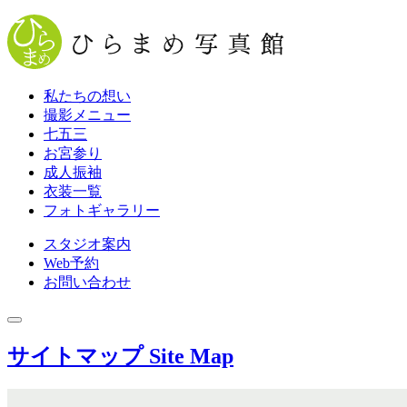
私たちの想い
撮影メニュー
七五三
お宮参り
成人振袖
衣装一覧
フォトギャラリー
スタジオ案内
Web
予約
お問い合わせ
サイトマップ
Site Map