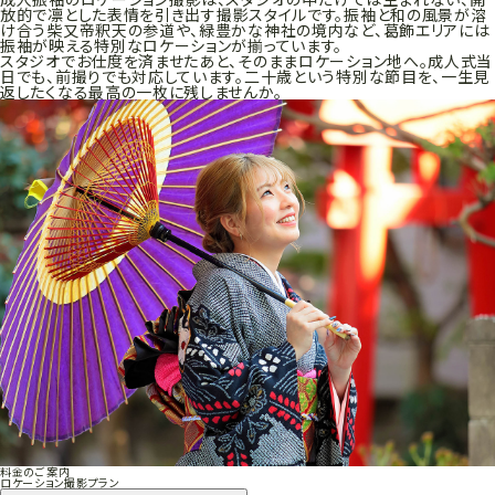
放的で凛とした表情を引き出す撮影スタイルです。振袖と和の風景が溶
け合う柴又帝釈天の参道や、緑豊かな神社の境内など、葛飾エリアには
振袖が映える特別なロケーションが揃っています。
スタジオでお仕度を済ませたあと、そのままロケーション地へ。成人式当
日でも、前撮りでも対応しています。二十歳という特別な節目を、一生見
返したくなる最高の一枚に残しませんか。
料金のご案内
ロケーション撮影プラン