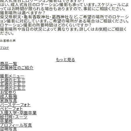
成人式当日にロケーション撮影はできますか？
はい、成人式当日のロケーション撮影も承っています。スケジュールによ
ってはお時間が限られる場合もありますので、事前にご相談ください。
撮影場所は選べますか？
柴又帝釈天・亀有香取神社・葛西神社など、ご希望の場所でのロケーシ
ョン撮影に対応しています。ご希望の場所がある場合はご相談ください。
ロケーション撮影の所要時間はどのくらいですか？
撮影場所や当日の状況によって異なります。詳しくはお気軽にご相談く
ださい。
お客様の声
ブログ
もっと見る
商品一覧
近隣神社のご紹介
撮影メニュー
七歳の七五三
五歳の七五三
三歳の七五三
お宮参り
成人振袖
家族写真
バースデーフォト
ベビーフォト
入園入学・卒園卒業
紋付袴・スーツ
卒業袴
プロフィール写真
証明写真