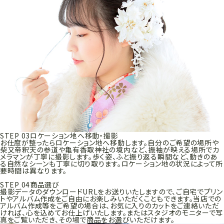
STEP 03
ロケーション地へ移動・撮影
お仕度が整ったらロケーション地へ移動します。自分のご希望の場所や
柴又帝釈天の参道や亀有香取神社の境内など、振袖が映える場所でカ
メラマンが丁寧に撮影します。歩く姿、ふと振り返る瞬間など、動きのあ
る自然なシーンも丁寧に切り取ります。ロケーション地の状況によって所
要時間は異なります。
STEP 04
商品選び
撮影データのダウンロードURLをお送りいたしますので、ご自宅でプリン
トやアルバム作成をご自由にお楽しみいただくこともできます。当店での
アルバム作成等をご希望の場合は、お気に入りのカットをご連絡いただ
ければ、心を込めてお仕上げいたします。またはスタジオのモニターで写
真をご覧いただき、その場で商品をお選びいただけます。