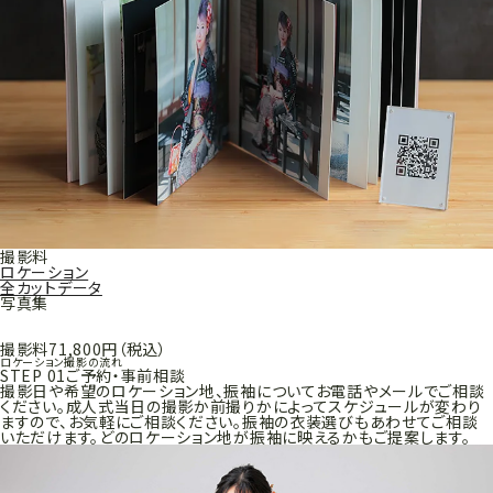
撮影料
ロケーション
全カットデータ
写真集
撮影料
71,800円
（税込）
ロケーション撮影の流れ
STEP 01
ご予約・事前相談
撮影日や希望のロケーション地、振袖についてお電話やメールでご相談
ください。成人式当日の撮影か前撮りかによってスケジュールが変わり
ますので、お気軽にご相談ください。振袖の衣装選びもあわせてご相談
いただけます。どのロケーション地が振袖に映えるかもご提案します。